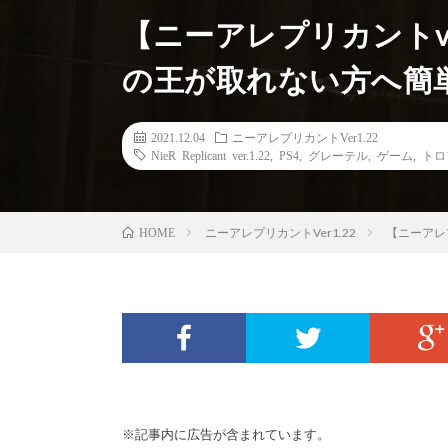
【ニーアレプリカントve
の王が取れない方へ簡
2021.12.04
ニーアレプリカントVer1.22
NieR Replicant ver.1.22
,
PS4
,
グレーテル
,
ゲーム
,
トロ
ニーアレプリカントVer1.22
【ニーアレ
HOME
※記事内に広告が含まれています。