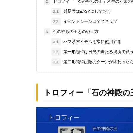
トロフィー「石の神殿の王」入手のための
2.
難易度はEASYにしておく
2.1.
イベントシーンは全スキップ
2.2.
石の神殿の王との戦い方
3.
バフ系アイテムを常に使用する
3.1.
第一形態時は日光の当たる場所で戦
3.2.
第二形態時は敵のターンが終わった
3.3.
トロフィー「石の神殿の