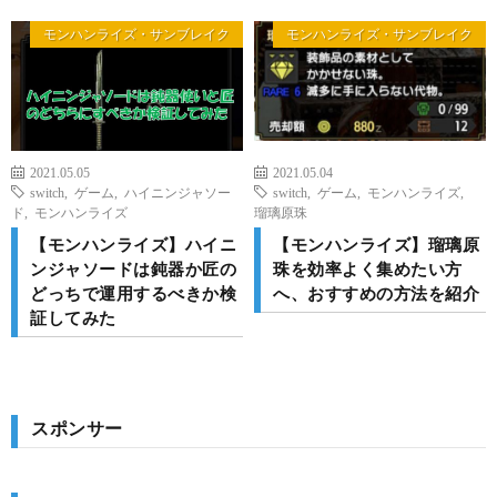
モンハンライズ・サンブレイク
モンハンライズ・サンブレイク
2021.05.05
2021.05.04
switch
,
ゲーム
,
ハイニンジャソー
switch
,
ゲーム
,
モンハンライズ
,
ド
,
モンハンライズ
瑠璃原珠
【モンハンライズ】ハイニ
【モンハンライズ】瑠璃原
ンジャソードは鈍器か匠の
珠を効率よく集めたい方
どっちで運用するべきか検
へ、おすすめの方法を紹介
証してみた
スポンサー