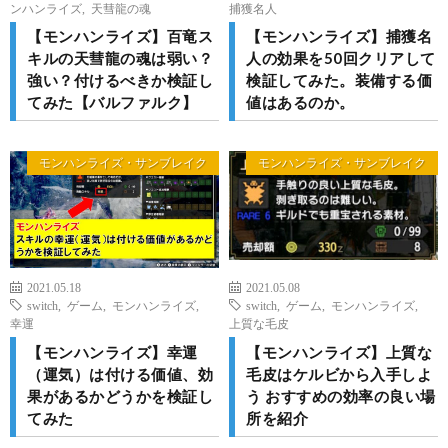
ンハンライズ
,
天彗龍の魂
捕獲名人
【モンハンライズ】百竜ス
【モンハンライズ】捕獲名
キルの天彗龍の魂は弱い？
人の効果を50回クリアして
強い？付けるべきか検証し
検証してみた。装備する価
てみた【バルファルク】
値はあるのか。
モンハンライズ・サンブレイク
モンハンライズ・サンブレイク
2021.05.18
2021.05.08
switch
,
ゲーム
,
モンハンライズ
,
switch
,
ゲーム
,
モンハンライズ
,
幸運
上質な毛皮
【モンハンライズ】幸運
【モンハンライズ】上質な
（運気）は付ける価値、効
毛皮はケルビから入手しよ
果があるかどうかを検証し
う おすすめの効率の良い場
てみた
所を紹介