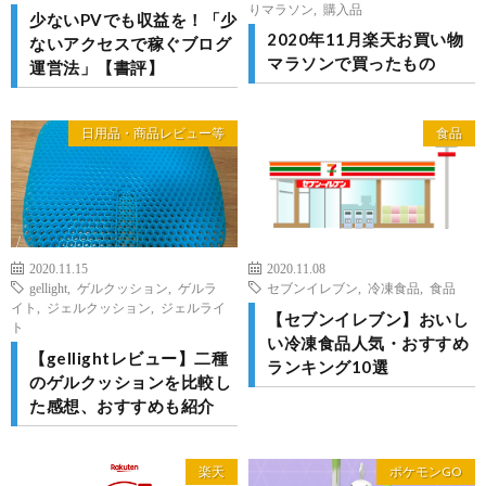
りマラソン
,
購入品
少ないPVでも収益を！「少
2020年11月楽天お買い物
ないアクセスで稼ぐブログ
マラソンで買ったもの
運営法」【書評】
日用品・商品レビュー等
食品
2020.11.15
2020.11.08
gellight
,
ゲルクッション
,
ゲルラ
セブンイレブン
,
冷凍食品
,
食品
イト
,
ジェルクッション
,
ジェルライ
【セブンイレブン】おいし
ト
い冷凍食品人気・おすすめ
【gellightレビュー】二種
ランキング10選
のゲルクッションを比較し
た感想、おすすめも紹介
楽天
ポケモンGO