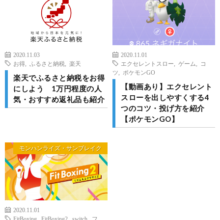
2020.11.03
2020.11.01
お得
,
ふるさと納税
,
楽天
エクセレントスロー
,
ゲーム
,
コ
ツ
,
ポケモンGO
楽天でふるさと納税をお得
【動画あり】エクセレント
にしよう 1万円程度の人
スローを出しやすくする4
気・おすすめ返礼品も紹介
つのコツ・投げ方を紹介
【ポケモンGO】
モンハンライズ・サンブレイク
2020.11.01
FitBoxing
,
FitBoxing2
,
switch
,
フ