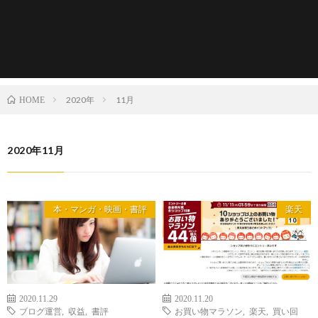
2020年
11月
HOME
2020年11月
本・マンガ・映画・書評
楽天
2020.11.29
2020.11.20
ブログ運営
,
収益
,
書評
お買い物マラソン
,
楽天
,
買い回