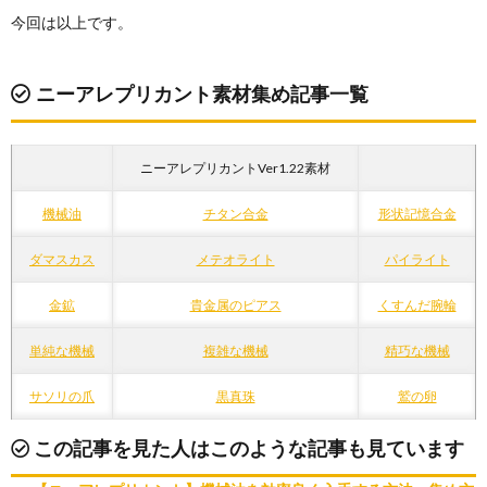
今回は以上です。
ニーアレプリカント素材集め記事一覧
ニーアレプリカントVer1.22素材
機械油
チタン合金
形状記憶合金
ダマスカス
メテオライト
パイライト
金鉱
貴金属のピアス
くすんだ腕輪
単純な機械
複雑な機械
精巧な機械
サソリの爪
黒真珠
鷲の卵
この記事を見た人はこのような記事も見ています