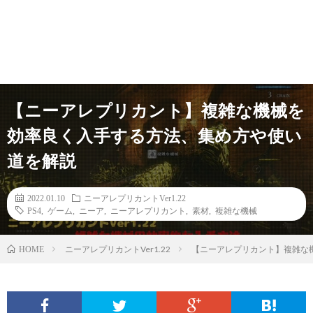
【ニーアレプリカント】複雑な機械を
効率良く入手する方法、集め方や使い
道を解説
2022.01.10
ニーアレプリカントVer1.22
PS4
,
ゲーム
,
ニーア
,
ニーアレプリカント
,
素材
,
複雑な機械
ニーアレプリカントVer1.22
【ニーアレプリカント】複雑な
HOME