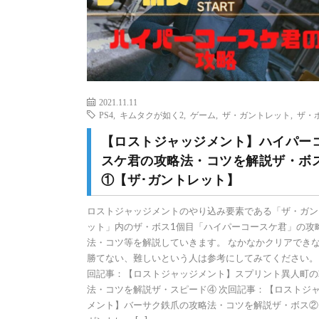
2021.11.11
PS4
,
キムタクが如く2
,
ゲーム
,
ザ・ガントレット
,
ザ・
【ロストジャッジメント】ハイパー
スケ君の攻略法・コツを解説ザ・ボ
①【ザ･ガントレット】
ロストジャッジメントのやり込み要素である「ザ・ガン
ット」内のザ・ボス1個目「ハイパーコースケ君」の攻
法・コツ等を解説していきます。 なかなかクリアでき
勝てない、難しいという人は参考にしてみてください
回記事：【ロストジャッジメント】スプリント異人町の
法・コツを解説ザ・スピード④ 次回記事：【ロストジ
メント】バーサク鉄爪の攻略法・コツを解説ザ・ボス② 