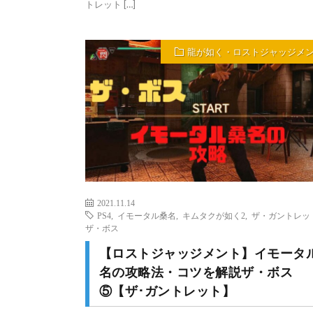
トレット […]
龍が如く・ロストジャッジメ
2021.11.14
PS4
,
イモータル桑名
,
キムタクが如く2
,
ザ・ガントレッ
ザ・ボス
【ロストジャッジメント】イモータ
名の攻略法・コツを解説ザ・ボス
⑤【ザ･ガントレット】