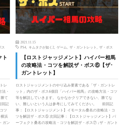
2021.11.15
ボス
PS4
,
キムタクが如く2
,
ゲーム
,
ザ・ガントレット
,
ザ・ボス
クト
【ロストジャッジメント】ハイパー相馬
の攻略法・コツを解説ザ・ボス⑥【ザ･
ガントレット】
トレ
ロストジャッジメントのやり込み要素である「ザ・ガントレ
方法・
ット」内のザ・ボス6個目「ハイパー相馬」の攻略方法・コツ
、勝て
等を解説していきます。 なかなかクリアできない、勝てな
前回記
い、難しいという人は参考にしてみてください。 前回記
コツ
事：【ロストジャッジメント】イモータル桑名の攻略法・コ
】横浜
ツを解説ザ・ボス⑤ 次回記事：【ロストジャッジメント】パ
・ガン
ーフェクト桑名の攻略法・コツを解説ザ・ボス⑦ ↓ザ・ガント