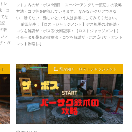
トレ
ット」内のザ・ボス4個目「スーパーアングリー渡辺」の攻略
法・コ
方法・コツ等を解説していきます。 なかなかクリアできな
勝てな
い、勝てない、難しいという人は参考にしてみてください。
回記
前回記事：【ロストジャッジメント】デス相馬の攻略法・
の攻
コツを解説ザ・ボス③ 次回記事：【ロストジャッジメント】
ッジメ
イモータル桑名の攻略法・コツを解説ザ・ボス⑤ ↓ザ・ガント
ザ・ガ
レット攻略 […]
ント
龍が如く・ロストジャッジメント