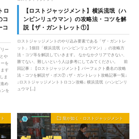
トロ
【ロストジャッジメント】横浜流氓（ハ
のコ
ンピンリュウマン）の攻略法・コツを解
ーコ
説【ザ・ガントレット①】
ロストジャッジメントのやり込み要素である「ザ・ガントレ
ット」1個目「横浜流氓（ハンピンリュウマン）」の攻略方
プリー
法・コツ等を解説していきます。 なかなかクリアできない、
とや
勝てない、難しいという人は参考にしてみてください。 前
ィーを
回記事：【ロストジャッジメント】パーフェクト桑名の攻略
きます
法・コツを解説ザ・ボス⑦ ↓ザ・ガントレット攻略記事一覧↓
しま
↓ロストジャッジメントトロコン攻略↓ 横浜流氓（ハンピンリ
数進め
ュウマ […]
ョンを
ント
龍が如く・ロストジャッジメント