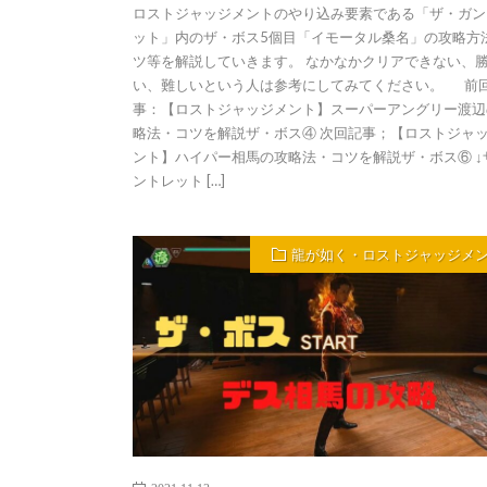
ロストジャッジメントのやり込み要素である「ザ・ガン
ット」内のザ・ボス5個目「イモータル桑名」の攻略方
ツ等を解説していきます。 なかなかクリアできない、
い、難しいという人は参考にしてみてください。 前
事：【ロストジャッジメント】スーパーアングリー渡辺
略法・コツを解説ザ・ボス④ 次回記事；【ロストジャ
ント】ハイパー相馬の攻略法・コツを解説ザ・ボス⑥ ↓
ントレット […]
龍が如く・ロストジャッジメ