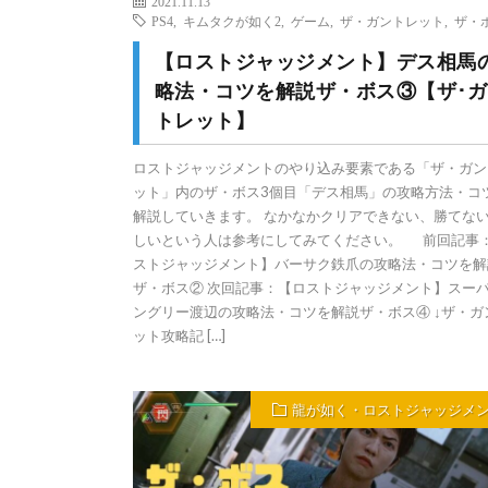
2021.11.13
PS4
,
キムタクが如く2
,
ゲーム
,
ザ・ガントレット
,
ザ・
【ロストジャッジメント】デス相馬
略法・コツを解説ザ・ボス③【ザ･ガ
トレット】
ロストジャッジメントのやり込み要素である「ザ・ガン
ット」内のザ・ボス3個目「デス相馬」の攻略方法・コ
解説していきます。 なかなかクリアできない、勝てな
しいという人は参考にしてみてください。 前回記事
ストジャッジメント】バーサク鉄爪の攻略法・コツを解
ザ・ボス② 次回記事：【ロストジャッジメント】スー
ングリー渡辺の攻略法・コツを解説ザ・ボス④ ↓ザ・ガ
ット攻略記 […]
龍が如く・ロストジャッジメ