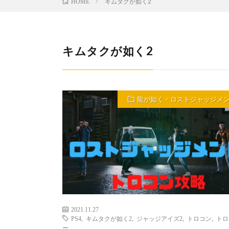
キムタクが如く2
HOME
キムタクが如く2
龍が如く・ロストジャッジメ
2021.11.27
PS4
,
キムタクが如く2
,
ジャッジアイズ2
,
トロコン
,
トロ
ー