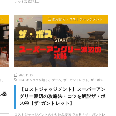
レット攻略記 […]
ント
龍が如く・ロストジャッジメント
2021.11.13
ト
,
PS4
,
キムタクが如く2
,
ゲーム
,
ザ・ガントレット
,
ザ・ボス
【ロストジャッジメント】スーパーアン
ル桑
グリー渡辺の攻略法・コツを解説ザ・ボ
ス④【ザ･ガントレット】
ロストジャッジメントのやり込み要素である「ザ・ガントレ