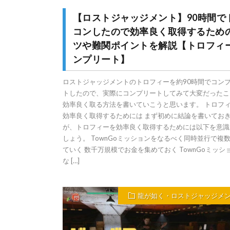
【ロストジャッジメント】90時間で
コンしたので効率良く取得するため
ツや難関ポイントを解説【トロフィ
ンプリート】
ロストジャッジメントのトロフィーを約90時間でコン
トしたので、実際にコンプリートしてみて大変だったこ
効率良く取る方法を書いていこうと思います。 トロフ
効率良く取得するためには まず初めに結論を書いてお
が、トロフィーを効率良く取得するためには以下を意識
しょう。 TownGoミッションをなるべく同時並行で複
ていく 数千万規模でお金を集めておく TownGoミッシ
な […]
龍が如く・ロストジャッジメ