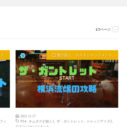
1/5ページ
>
ント
龍が如く・ロストジャッジメント
2021.11.17
フィ
PS4
,
キムタクが如く2
,
ザ・ガントレット
,
ジャッジアイズ2
,
ロストジャッジメント