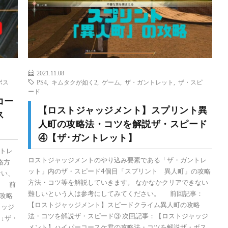
2021.11.08
ボス
PS4
,
キムタクが如く2
,
ゲーム
,
ザ・ガントレット
,
ザ・スピ
ード
コー
【ロストジャッジメント】スプリント異
ス
人町の攻略法・コツを解説ザ・スピード
④【ザ･ガントレット】
トレ
ロストジャッジメントのやり込み要素である「ザ・ガントレ
略方
ット」内のザ・スピード4個目「スプリント 異人町」の攻略
ない、
方法・コツ等を解説していきます。 なかなかクリアできない
。 前
難しいという人は参考にしてみてください。 前回記事：
攻略
【ロストジャッジメント】スピードクライム異人町の攻略
ャッジ
法・コツを解説ザ・スピード③ 次回記事：【ロストジャッジ
↓ザ・
メント】ハイパーコースケ君の攻略法・コツを解説ザ・ボス