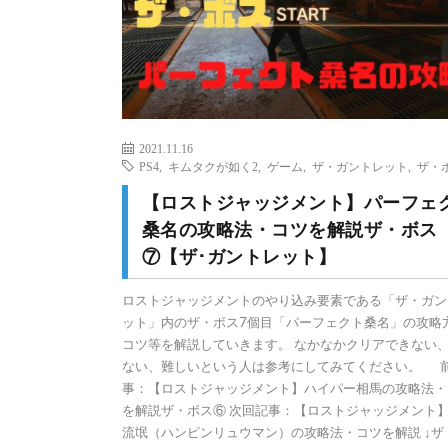
2021.11.16
PS4
,
キムタクが如く2
,
ゲーム
,
ザ・ガントレット
,
ザ・
【ロストジャッジメント】パーフェ
桑名の攻略法・コツを解説ザ・ボス
⑦【ザ･ガントレット】
ロストジャッジメントのやり込み要素である「ザ・ガン
ット」内のザ・ボス7個目「パーフェクト桑名」の攻略
コツ等を解説していきます。 なかなかクリアできない
ない、難しいという人は参考にしてみてください。 
事：【ロストジャッジメント】ハイパー相馬の攻略法・
を解説ザ・ボス⑥ 次回記事：【ロストジャッジメント
流氓（ハンピンリュウマン）の攻略法・コツを解説 ↓ザ