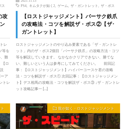
2021.11.13
ボス
PS4
,
キムタクが如く2
,
ゲーム
,
ザ・ガントレット
,
ザ・ボス
の攻
【ロストジャッジメント】バーサク鉄爪
ン
の攻略法・コツを解説ザ・ボス②【ザ･
ガントレット】
トレ
ロストジャッジメントのやり込み要素である「ザ・ガントレ
ツ等を
ット」内のザ・ボス2個目「バーサク鉄爪」の攻略方法・コツ
い、難
等を解説していきます。 なかなかクリアできない、勝てな
：【ロ
い、難しいという人は参考にしてみてください。 前回記
説
事：【ロストジャッジメント】ハイパーコースケ君の攻略
パーア
法・コツを解説ザ・ボス① 次回記事：【ロストジャッジメン
ントレ
ト】デス相馬の攻略法・コツを解説ザ・ボス③ ↓ザ・ガントレ
ット攻略記事一 […]
ント
龍が如く・ロストジャッジメント