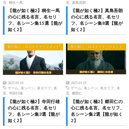
言
,
桐生一馬
言
,
真島吾朗
【龍が如く極2】桐生一馬
【龍が如く極2】真島吾朗
の心に残る名言、名セリ
の心に残る名言、名セリ
フ、名シーン集15選【龍が
フ、名シーン集8選【龍が
如く2】
如く2】
龍が如く・ロストジャッジメント
龍が如く・ロストジャッジメント
2025.01.19
2025.01.19
ゲーム
,
名シーン
,
名セリフ
,
名
ゲーム
,
名シーン
,
名セリフ
,
名
言
,
寺田行雄
言
,
郷田仁
【龍が如く極2】寺田行雄
【龍が如く極2】郷田仁の
の心に残る名言、名セリ
心に残る名言、名セリフ、
フ、名シーン集3選【龍が
名シーン集2選【龍が如く
如く2】
2】