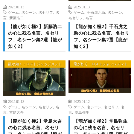
2025.01.15
2025.01.13
ゲーム
,
名シーン
,
名セリフ
,
名
ゲーム
,
千石虎之助
,
名シーン
,
言
,
新藤浩二
名セリフ
,
名言
【龍が如く極2】新藤浩二
【龍が如く極2】千石虎之
の心に残る名言、名セリ
助の心に残る名言、名セリ
フ、名シーン集2選【龍が
フ、名シーン集2選【龍が
如く2】
如く2】
龍が如く・ロストジャッジメント
龍が如く・ロストジャッジメント
2025.01.13
2025.01.12
ゲーム
,
名シーン
,
名セリフ
,
名
ゲーム
,
名シーン
,
名セリフ
,
名
言
,
堂島大吾
言
,
堂島弥生
【龍が如く極2】堂島大吾
【龍が如く極2】堂島弥生
の心に残る名言、名セリ
の心に残る名言、名セリ
フ、名シーン集5選【龍が
フ、名シーン集4選【龍が