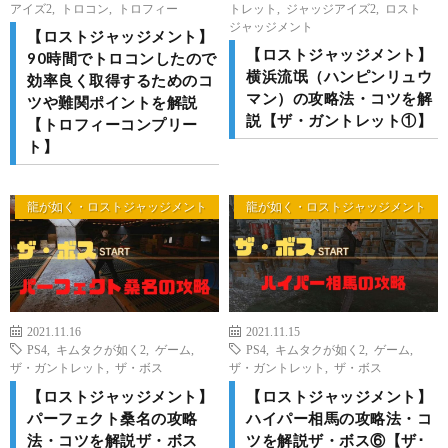
アイズ2
,
トロコン
,
トロフィー
トレット
,
ジャッジアイズ2
,
ロスト
ジャッジメント
【ロストジャッジメント】
【ロストジャッジメント】
90時間でトロコンしたので
横浜流氓（ハンピンリュウ
効率良く取得するためのコ
マン）の攻略法・コツを解
ツや難関ポイントを解説
説【ザ・ガントレット①】
【トロフィーコンプリー
ト】
龍が如く・ロストジャッジメント
龍が如く・ロストジャッジメント
2021.11.16
2021.11.15
PS4
,
キムタクが如く2
,
ゲーム
,
PS4
,
キムタクが如く2
,
ゲーム
,
ザ・ガントレット
,
ザ・ボス
ザ・ガントレット
,
ザ・ボス
【ロストジャッジメント】
【ロストジャッジメント】
パーフェクト桑名の攻略
ハイパー相馬の攻略法・コ
法・コツを解説ザ・ボス
ツを解説ザ・ボス⑥【ザ･