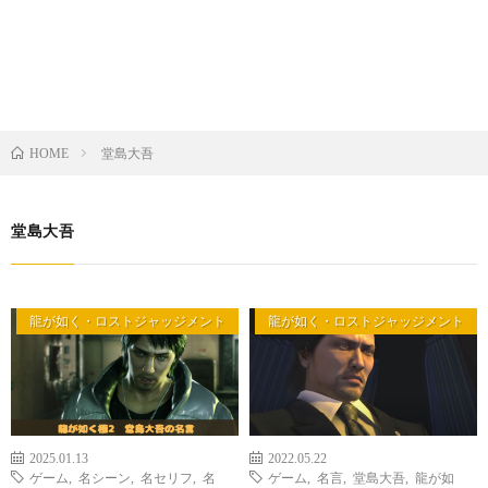
堂島大吾
HOME
堂島大吾
龍が如く・ロストジャッジメント
龍が如く・ロストジャッジメント
2025.01.13
2022.05.22
ゲーム
,
名シーン
,
名セリフ
,
名
ゲーム
,
名言
,
堂島大吾
,
龍が如