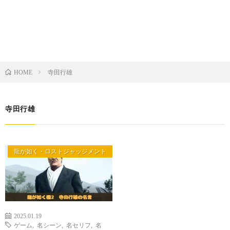
寺田行雄
HOME
寺田行雄
龍が如く・ロストジャッジメント
2025.01.19
ゲーム
,
名シーン
,
名セリフ
,
名