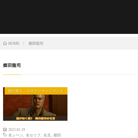
郷田龍司
HOME
郷田龍司
龍が如く・ロストジャッジメント
2025.01.19
名シーン
,
名セリフ
,
名言
,
郷田