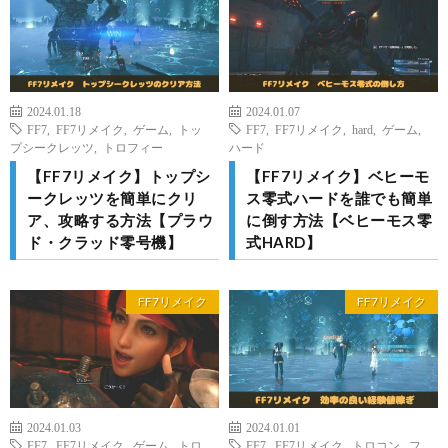
2024.01.18
2024.01.07
FF7
,
FF7リメイク
,
ゲーム
,
トッ
FF7
,
FF7リメイク
,
hard
,
ゲーム
,
プシークレッツ
,
トロフィー
ハード
【FF7リメイク】トップシ
【FF7リメイク】ベヒーモ
ークレッツを簡単にクリ
ス零式ハードを誰でも簡単
ア、攻略する方法【プラウ
に倒す方法【ベヒーモス零
ド・クラッド零号機】
式HARD】
FF7リメイク
FF7リメイク
2024.01.03
2024.01.01
FF7
,
FF7リメイク
,
ゲーム
,
トロ
FF7
,
FF7リメイク
,
トロコン
,
フ