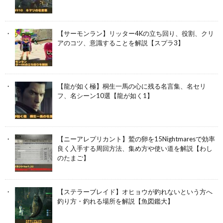
【サーモンラン】リッター4Kの立ち回り、役割、クリ
アのコツ、意識することを解説【スプラ3】
【龍が如く極】桐生一馬の心に残る名言集、名セリ
フ、名シーン10選【龍が如く1】
【ニーアレプリカント】鷲の卵を15Nightmaresで効率
良く入手する周回方法、集め方や使い道を解説【わし
のたまご】
【ステラーブレイド】オヒョウが釣れないという方へ
釣り方・釣れる場所を解説【魚図鑑大】