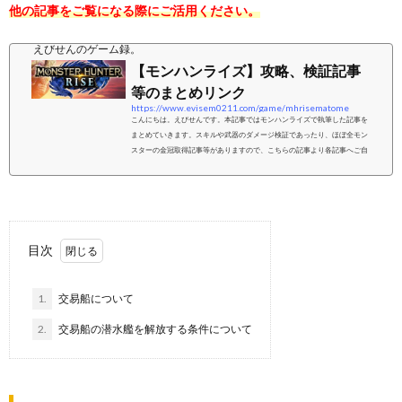
他の記事をご覧になる際にご活用ください。
えびせんのゲーム録。
【モンハンライズ】攻略、検証記事
等のまとめリンク
https://www.evisem0211.com/game/mhrisematome
こんにちは。えびせんです。本記事ではモンハンライズで執筆した記事を
まとめていきます。スキルや武器のダメージ検証であったり、ほぼ全モン
スターの金冠取得記事等がありますので、こちらの記事より各記事へご自
由にアクセスいただければと思います。↓レビュー記事を書いてみました。
↓↓サンブレイクが発表されましたので、準備しておくべきことをまとめま
した。↓採取系記事採取編です。肉球のスタンプ等、地味に必要なアイテム
等の集め方をまとめています。↓↓おすすめです↓↓検証系記事(ダメージ)やス
キル効果等こちらではダメージ検...
目次
1.
交易船について
2.
交易船の潜水艦を解放する条件について