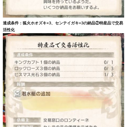
達成条件：狐火ホオズキ×3、センテイガキ×3の納品
②特産品で交易
活性化