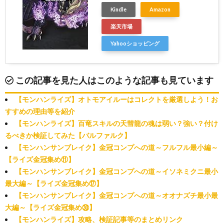
Kindle
Amazon
楽天市場
Yahooショッピング
この記事を見た人はこのような記事も見ています
【モンハンライズ】オトモアイルーはコレクトを厳選しよう！お
すすめの理由等を紹介
【モンハンライズ】百竜スキルの天彗龍の魂は弱い？強い？付け
るべきか検証してみた【バルファルク】
【モンハンサンブレイク】金冠コンプへの道～フルフル最小編～
【ライズ金冠集め⑪】
【モンハンサンブレイク】金冠コンプへの道～イソネミクニ最小
最大編～【ライズ金冠集め⑰】
【モンハンサンブレイク】金冠コンプへの道～オオナズチ最小最
大編～【ライズ金冠集め㉚】
【モンハンライズ】攻略、検証記事等のまとめリンク