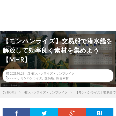
【モンハンライズ】交易船で潜水艦を
解放して効率良く素材を集めよう
【MHR】
2021.03.28
モンハンライズ・サンブレイク
switch
,
モンハンライズ
,
交易船
,
調合素材
モンハンライズ・サンブレイク
【モンハンライズ】交易船で
HOME