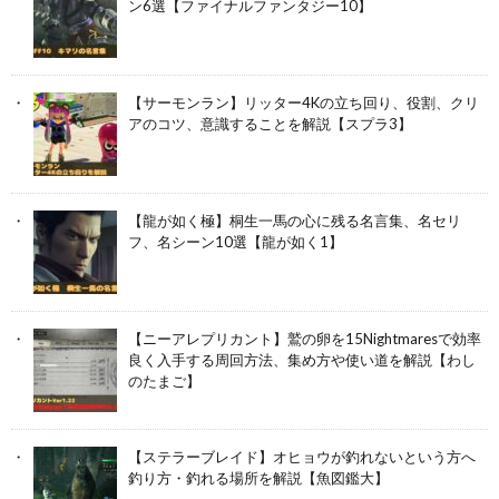
ン6選【ファイナルファンタジー10】
【サーモンラン】リッター4Kの立ち回り、役割、クリ
アのコツ、意識することを解説【スプラ3】
【龍が如く極】桐生一馬の心に残る名言集、名セリ
フ、名シーン10選【龍が如く1】
【ニーアレプリカント】鷲の卵を15Nightmaresで効率
良く入手する周回方法、集め方や使い道を解説【わし
のたまご】
【ステラーブレイド】オヒョウが釣れないという方へ
釣り方・釣れる場所を解説【魚図鑑大】