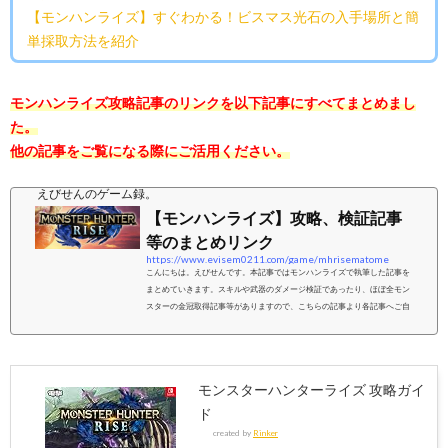
【モンハンライズ】すぐわかる！ビスマス光石の入手場所と簡
単採取方法を紹介
モンハンライズ攻略記事のリンクを以下記事にすべてまとめまし
た。
他の記事をご覧になる際にご活用ください。
えびせんのゲーム録。
【モンハンライズ】攻略、検証記事
等のまとめリンク
https://www.evisem0211.com/game/mhrisematome
こんにちは。えびせんです。本記事ではモンハンライズで執筆した記事を
まとめていきます。スキルや武器のダメージ検証であったり、ほぼ全モン
スターの金冠取得記事等がありますので、こちらの記事より各記事へご自
由にアクセスいただければと思います。↓レビュー記事を書いてみました。
↓↓サンブレイクが発表されましたので、準備しておくべきことをまとめま
した。↓採取系記事採取編です。肉球のスタンプ等、地味に必要なアイテム
等の集め方をまとめています。↓↓おすすめです↓↓検証系記事(ダメージ)やス
モンスターハンターライズ 攻略ガイ
キル効果等こちらではダメージ検...
ド
created by
Rinker