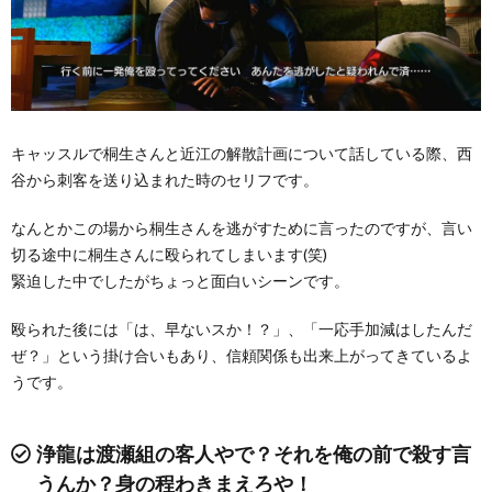
キャッスルで桐生さんと近江の解散計画について話している際、西
谷から刺客を送り込まれた時のセリフです。
なんとかこの場から桐生さんを逃がすために言ったのですが、言い
切る途中に桐生さんに殴られてしまいます(笑)
緊迫した中でしたがちょっと面白いシーンです。
殴られた後には「は、早ないスか！？」、「一応手加減はしたんだ
ぜ？」という掛け合いもあり、信頼関係も出来上がってきているよ
うです。
浄龍は渡瀬組の客人やで？それを俺の前で殺す言
うんか？身の程わきまえろや！