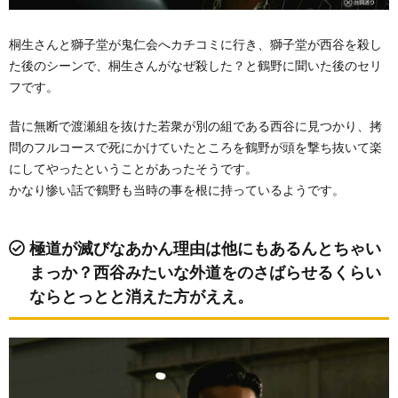
桐生さんと獅子堂が鬼仁会へカチコミに行き、獅子堂が西谷を殺し
た後のシーンで、桐生さんがなぜ殺した？と鶴野に聞いた後のセリ
フです。
昔に無断で渡瀬組を抜けた若衆が別の組である西谷に見つかり、拷
問のフルコースで死にかけていたところを鶴野が頭を撃ち抜いて楽
にしてやったということがあったそうです。
かなり惨い話で鶴野も当時の事を根に持っているようです。
極道が滅びなあかん理由は他にもあるんとちゃい
まっか？西谷みたいな外道をのさばらせるくらい
ならとっとと消えた方がええ。