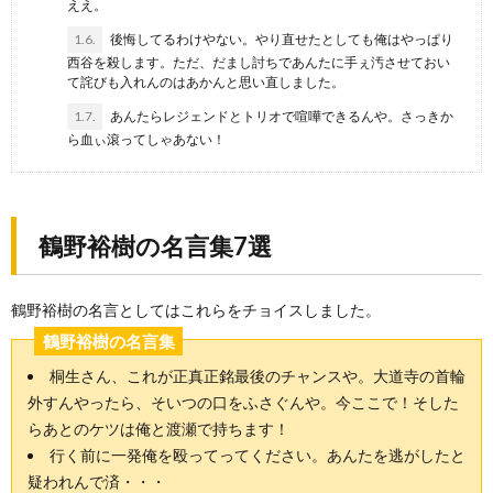
ええ。
1.6.
後悔してるわけやない。やり直せたとしても俺はやっぱり
西谷を殺します。ただ、だまし討ちであんたに手ぇ汚させておい
て詫びも入れんのはあかんと思い直しました。
1.7.
あんたらレジェンドとトリオで喧嘩できるんや。さっきか
ら血ぃ滾ってしゃあない！
鶴野裕樹の名言集7選
鶴野裕樹の名言としてはこれらをチョイスしました。
鶴野裕樹の名言集
桐生さん、これが正真正銘最後のチャンスや。大道寺の首輪
外すんやったら、そいつの口をふさぐんや。今ここで！そした
らあとのケツは俺と渡瀬で持ちます！
行く前に一発俺を殴ってってください。あんたを逃がしたと
疑われんで済・・・