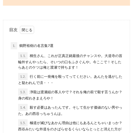
けに記事を書いていきたいと思います。本記事ではナンバリングタ
イトルのみをご紹介しますので、ご了承ください。龍が如くってど
んなゲーム？龍が如くは2005年にSEGAから発売されたアクション
アドベンチャー・RPGゲームです。ナンバリングタイトルは現在8
つ、スピンオフ作品を...
目次
1.
鶴野裕樹の名言集7選
1.1.
桐生さん、これが正真正銘最後のチャンスや。大道寺の首
輪外すんやったら、そいつの口をふさぐんや。今ここで！そした
らあとのケツは俺と渡瀬で持ちます！
1.2.
行く前に一発俺を殴ってってください。あんたを逃がした
と疑われんで済・・・
1.3.
浄龍は渡瀬組の客人やで？それを俺の前で殺す言うんか？
身の程わきまえろや！
1.4.
殺す必要はあったんです。そして生かす価値のない男やっ
た。あの西谷っちゅうんは。
1.5.
極道が滅びなあかん理由は他にもあるんとちゃいまっか？
西谷みたいな外道をのさばらせるくらいならとっとと消えた方が