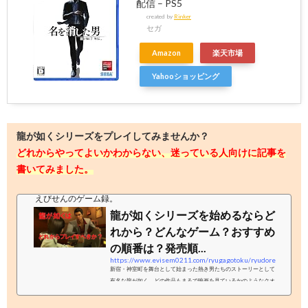
配信 – PS5
created by
Rinker
セガ
Amazon
楽天市場
Yahooショッピング
龍が如くシリーズをプレイしてみませんか？
どれからやってよいかわからない、迷っている人向けに記事を
書いてみました。
えびせんのゲーム録。
龍が如くシリーズを始めるならど
れから？どんなゲーム？おすすめ
の順番は？発売順...
https://www.evisem0211.com/ryugagotoku/ryudore
新宿・神室町を舞台として始まった熱き男たちのストーリーとして
有名な龍が如く。どの作品もまるで映画を見ているかのようなクオ
リティで楽しむことができます。そこで、龍が如くを始めてみたい
という方や、どの作品からプレイしていいか分からないという方向