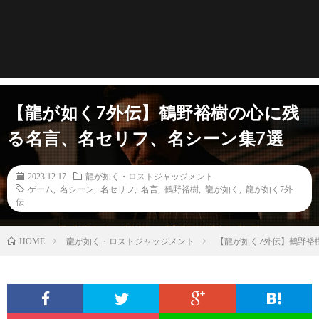
【龍が如く7外伝】鶴野裕樹の心に残
る名言、名セリフ、名シーン集7選
2023.12.17
龍が如く・ロストジャッジメント
ゲーム
,
名シーン
,
名セリフ
,
名言
,
鶴野裕樹
,
龍が如く
,
龍が如く7外
伝
龍が如く・ロストジャッジメント
【龍が如く7外伝】鶴野裕
HOME