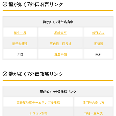
龍が如く7外伝 名言リンク
龍が如く7外伝 名言集
桐生一馬
花輪喜平
鶴野祐樹
獅子堂康生
三代目 西谷誉
渡瀬勝
赤目
真島吾朗
吉村
龍が如く7外伝 攻略リンク
龍が如く7外伝 攻略リンク
高難度地獄チームランブル攻略
亜門涯の倒し方
トロコン攻略
花輪＝森永説