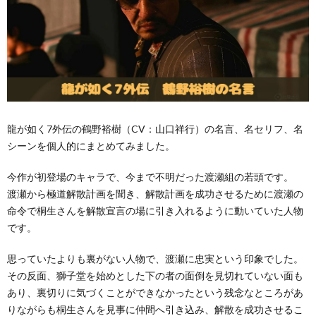
龍が如く7外伝の鶴野裕樹（CV：山口祥行）の名言、名セリフ、名
シーンを個人的にまとめてみました。
今作が初登場のキャラで、今まで不明だった渡瀬組の若頭です。
渡瀬から極道解散計画を聞き、解散計画を成功させるために渡瀬の
命令で桐生さんを解散宣言の場に引き入れるように動いていた人物
です。
思っていたよりも裏がない人物で、渡瀬に忠実という印象でした。
その反面、獅子堂を始めとした下の者の面倒を見切れていない面も
あり、裏切りに気づくことができなかったという残念なところがあ
りながらも桐生さんを見事に仲間へ引き込み、解散を成功させるこ