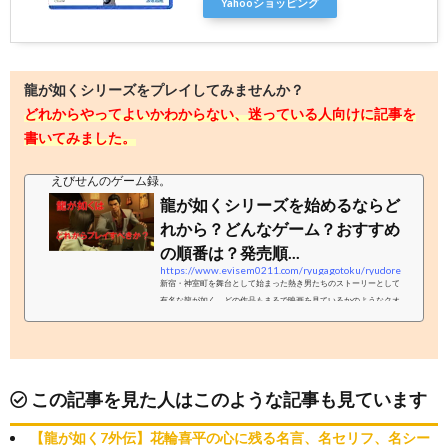
Yahooショッピング
龍が如くシリーズをプレイしてみませんか？
どれからやってよいかわからない、迷っている人向けに記事を
書いてみました。
えびせんのゲーム録。
龍が如くシリーズを始めるならど
れから？どんなゲーム？おすすめ
の順番は？発売順...
https://www.evisem0211.com/ryugagotoku/ryudore
新宿・神室町を舞台として始まった熱き男たちのストーリーとして
有名な龍が如く。どの作品もまるで映画を見ているかのようなクオ
リティで楽しむことができます。そこで、龍が如くを始めてみたい
という方や、どの作品からプレイしていいか分からないという方向
けに記事を書いていきたいと思います。本記事ではナンバリングタ
イトルのみをご紹介しますので、ご了承ください。龍が如くってど
んなゲーム？龍が如くは2005年にSEGAから発売されたアクション
この記事を見た人はこのような記事も見ています
アドベンチャー・RPGゲームです。ナンバリングタイトルは現在8
つ、スピンオフ作品を...
【龍が如く7外伝】花輪喜平の心に残る名言、名セリフ、名シー